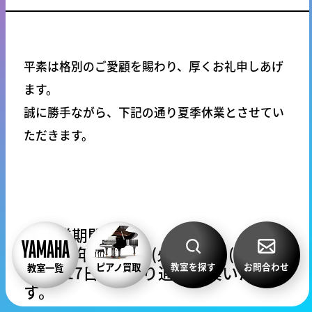
平素は格別のご愛顧を賜わり、厚くお礼申しあげ
ます。
誠に勝手ながら、下記の通り夏季休業とさせてい
ただきます。
■休業期間
2025年8月12日(火)～16日(土)
教室を探す
お問合わせ
ピアノ買取
教室一覧
8月17日(日)より通常営業いたしま
す。