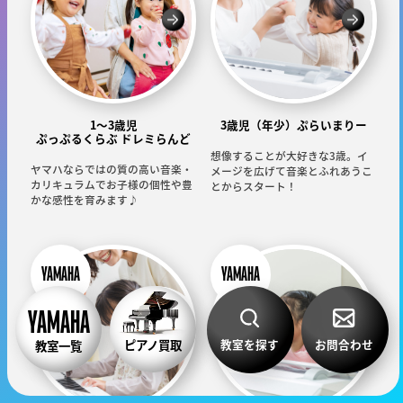
1～3歳児
3歳児（年少）ぷらいまりー
ぷっぷるくらぶ ドレミらんど
想像することが大好きな3歳。イ
ヤマハならではの質の高い音楽・
メージを広げて音楽とふれあうこ
カリキュラムでお子様の個性や豊
とからスタート！
かな感性を育みます♪
教室を探す
お問合わせ
ピアノ買取
教室一覧