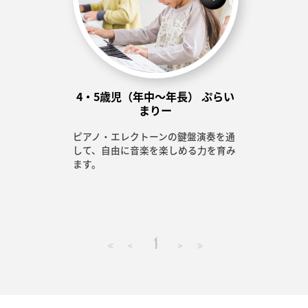
4・5歳児（年中～年長） ぷらい
まりー
ピアノ・エレクトーンの鍵盤演奏を通
して、自由に音楽を楽しめる力を育み
ます。
1
<
>
≪
≫